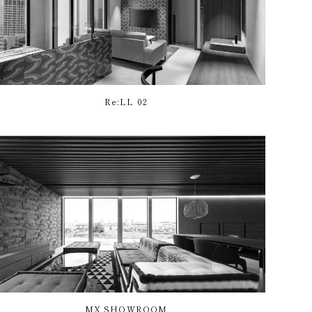
Re:LL 02
MX SHOWROOM