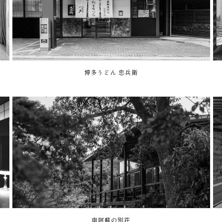
博多うどん 忠兵衛
南阿蘇の別荘