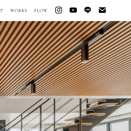
T
WORKS
FLOW