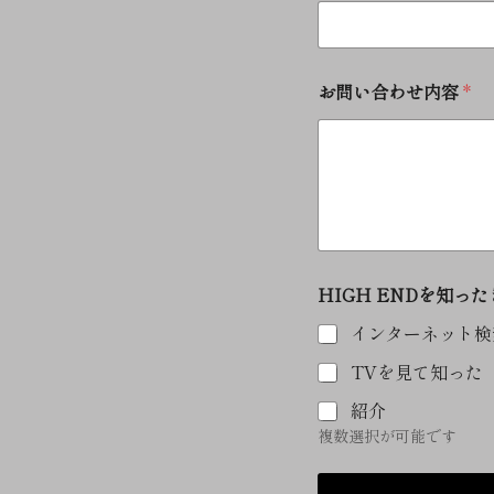
合
わ
せ
項
お問い合わせ内容
*
目
お
問
い
合
わ
せ
内
容
E
HIGH ENDを知っ
N
インターネット検
D
を
TVを見て知った
知
っ
紹介
た
複数選択が可能です
き
っ
か