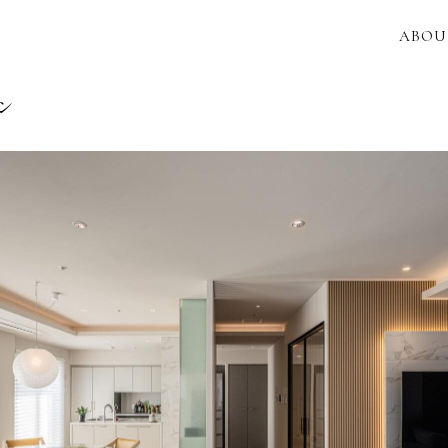
ABOU
ン