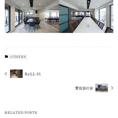
OTHERS
Re:LL 01
愛宕浜の家
RELATED POSTS